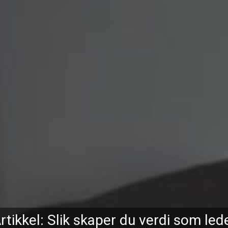
rtikkel: Slik skaper du verdi som led