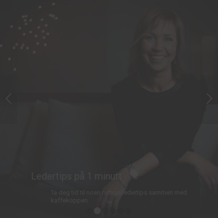
Ledertips på 1 minutt
Ta deg tid til noen nyttige ledertips sammen med
kaffekoppen
1
2
3
4
5
6