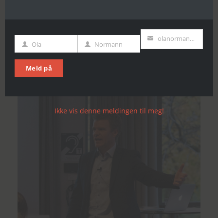
Les mer om bedriftsinterne prosesser
Kontakt oss
olanormann@example.com
Ola
Normann
Fornavn
Etternavn
Din
E-
Meld på
post
Ikke vis denne meldingen til meg!