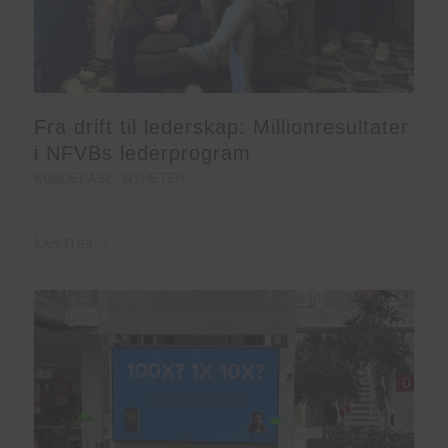
Fra drift til lederskap: Millionresultater
i NFVBs lederprogram
KUNDECASE
,
NYHETER
Les mer